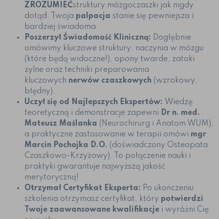
ZROZUMIEĆ
struktury mózgoczaszki jak nigdy
dotąd. Twoja
palpacja
stanie się pewniejsza i
bardziej świadoma.
Poszerzył Świadomość Kliniczną:
Dogłębnie
omówimy kluczowe struktury: naczynia w mózgu
(które będą widoczne!), opony twarde, zatoki
żylne oraz techniki preparowania
kluczowych
nerwów czaszkowych
(wzrokowy,
błędny).
Uczył się od Najlepszych Ekspertów:
Wiedzę
teoretyczną i demonstracje zapewni
Dr n. med.
Mateusz Maślanka
(Neurochirurg i Anatom WUM),
a praktyczne zastosowanie w terapii omówi
mgr
Marcin Pochojka D.O.
(doświadczony Osteopata
Czaszkowo-Krzyżowy). To połączenie nauki i
praktyki gwarantuje najwyższą jakość
merytoryczną!
Otrzymał Certyfikat Eksperta:
Po ukończeniu
szkolenia otrzymasz certyfikat, który
potwierdzi
Twoje zaawansowane kwalifikacje
i wyróżni Cię