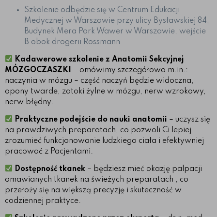
Szkolenie odbędzie się w Centrum Edukacji
Medycznej w Warszawie przy ulicy Bysławskiej 84,
Budynek Mera Park Wawer w Warszawie, wejście
B obok drogerii Rossmann
Kadawerowe szkolenie z Anatomii Sekcyjnej
MÓZGOCZASZKI
– omówimy szczegółowo m.in.:
naczynia w mózgu – część naczyń będzie widoczna,
opony twarde, zatoki żylne w mózgu, nerw wzrokowy,
nerw błędny.
Praktyczne podejście do nauki anatomii
– uczysz się
na prawdziwych preparatach, co pozwoli Ci lepiej
zrozumieć funkcjonowanie ludzkiego ciała i efektywniej
pracować z Pacjentami.
Dostępność tkanek
– będziesz mieć okazję palpacji
omawianych tkanek na świeżych preparatach , co
przełoży się na większą precyzję i skuteczność w
codziennej praktyce.