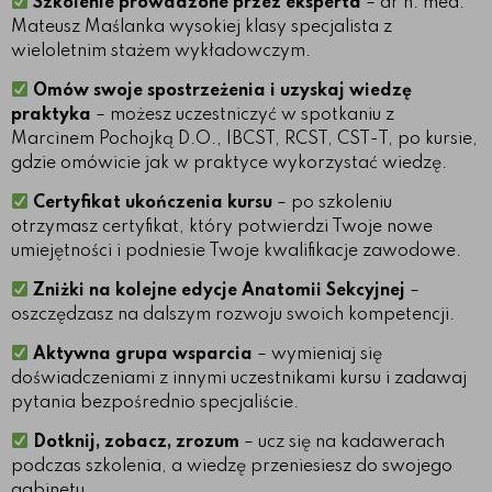
Szkolenie prowadzone przez eksperta
– dr n. med.
Mateusz Maślanka wysokiej klasy specjalista z
wieloletnim stażem wykładowczym.
Omów swoje spostrzeżenia i uzyskaj wiedzę
praktyka
– możesz uczestniczyć w spotkaniu z
Marcinem Pochojką D.O., IBCST, RCST, CST-T, po kursie,
gdzie omówicie jak w praktyce wykorzystać wiedzę.
Certyfikat ukończenia kursu
– po szkoleniu
otrzymasz certyfikat, który potwierdzi Twoje nowe
umiejętności i podniesie Twoje kwalifikacje zawodowe.
Zniżki na kolejne edycje Anatomii Sekcyjnej
–
oszczędzasz na dalszym rozwoju swoich kompetencji.
Aktywna grupa wsparcia
– wymieniaj się
doświadczeniami z innymi uczestnikami kursu i zadawaj
pytania bezpośrednio specjaliście.
Dotknij, zobacz, zrozum
– ucz się na kadawerach
podczas szkolenia, a wiedzę przeniesiesz do swojego
gabinetu.