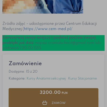
Źródło zdjęć – udostępnione przez Centrum Edukacji
Medycznej (
https://www.cem-med.pl/
Zarezerwuj swoje miejsce i podnieś poziom swojej
praktyki już dziś:
napisz cranialschool@gmail.com lub
zadzwoń 730 133 555
Zamówienie
Dostępne: 15 z 20
Kategorie:
Kursy Anatomii sekcyjnej
Kursy Stacjonarne
3200.00
PLN
ZAMÓW