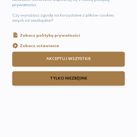
prywatności
.
Czy wyrażasz zgodę na korzystanie z plików cookies
innych niż niezbędne?
Zobacz politykę prywatności
Zobacz ustawienia
AKCEPTUJ WSZYSTKIE
Regulamin serwisu
TYLKO NIEZBĘDNE
internetowego: https://kursy.cranialschool.pl/
Polityka Prywatności: kursy.cranialschool.pl
Polityka publikowania Opinii: kursy.cranialschool.pl
Praktyczna Edukacja o Osteopatii
i Medycynie w Najlepszym Wydaniu
Kontakt:
cranialschool@gmail.com
+48 730 133 555