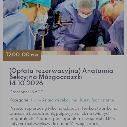
1200.00
PLN
(Opłata rezerwacyjna) Anatomia
Sekcyjna Mózgoczaszki
14.10.2026
Dostępne: 15 z 20
Kategorie:
Kursy Anatomii sekcyjnej
Kursy Stacjonarne
Przestań opierać się tylko na atlasach. Ten kurs to unikalna
szansa na bezpośrednią palpację tkanek na świeżych
preparatach. Zobacz i poczuj anatomię w sposób, który
natychmiast zwiększy dokładność Twojej pracy!