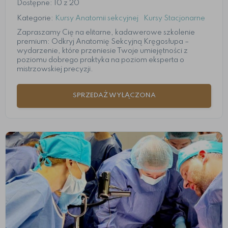
Dostępne: 10 z 20
Kategorie:
Kursy Anatomii sekcyjnej
Kursy Stacjonarne
Zapraszamy Cię na elitarne, kadawerowe szkolenie
premium: Odkryj Anatomię Sekcyjną Kręgosłupa –
wydarzenie, które przeniesie Twoje umiejętności z
poziomu dobrego praktyka na poziom eksperta o
mistrzowskiej precyzji.
SPRZEDAŻ WYŁĄCZONA